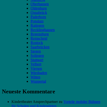
Oberhausen
Oldenburg
Osnabrück
Paderborn
Potsdam
Ratingen
Recklinghausen
Regensburg
Remscheid
Rostock
Saarbrücken
Siegen
Solingen
Stuttgart
Velbert
Viersen
Wiesbaden
Witten
Wuppertal
Neueste Kommentare
Kindertheater Ansprechpartner
zu
Vorteile mobiler Bühnen
für Schulen und Kindergärten