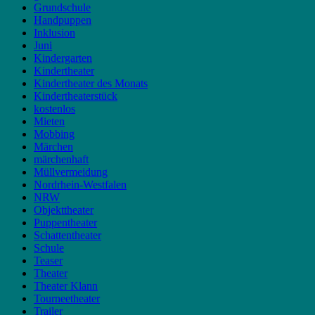
Grundschule
Handpuppen
Inklusion
Juni
Kindergarten
Kindertheater
Kindertheater des Monats
Kindertheaterstück
kostenlos
Mieten
Mobbing
Märchen
märchenhaft
Müllvermeidung
Nordrhein-Westfalen
NRW
Objekttheater
Puppentheater
Schattentheater
Schule
Teaser
Theater
Theater Klann
Tourneetheater
Trailer