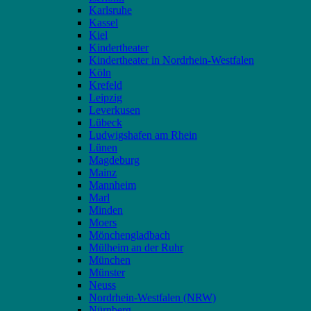
Karlsruhe
Kassel
Kiel
Kindertheater
Kindertheater in Nordrhein-Westfalen
Köln
Krefeld
Leipzig
Leverkusen
Lübeck
Ludwigshafen am Rhein
Lünen
Magdeburg
Mainz
Mannheim
Marl
Minden
Moers
Mönchengladbach
Mülheim an der Ruhr
München
Münster
Neuss
Nordrhein-Westfalen (NRW)
Nürnberg