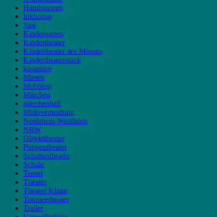
Handpuppen
Inklusion
Juni
Kindergarten
Kindertheater
Kindertheater des Monats
Kindertheaterstück
kostenlos
Mieten
Mobbing
Märchen
märchenhaft
Müllvermeidung
Nordrhein-Westfalen
NRW
Objekttheater
Puppentheater
Schattentheater
Schule
Teaser
Theater
Theater Klann
Tourneetheater
Trailer
Umweltschutz