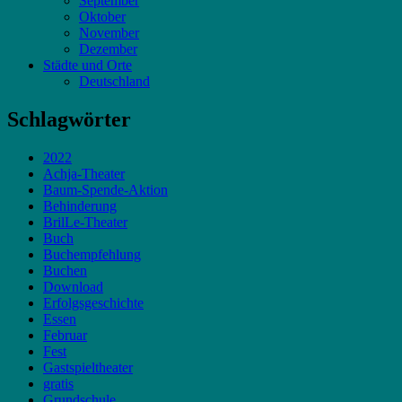
September
Oktober
November
Dezember
Städte und Orte
Deutschland
Schlagwörter
2022
Achja-Theater
Baum-Spende-Aktion
Behinderung
BrilLe-Theater
Buch
Buchempfehlung
Buchen
Download
Erfolgsgeschichte
Essen
Februar
Fest
Gastspieltheater
gratis
Grundschule