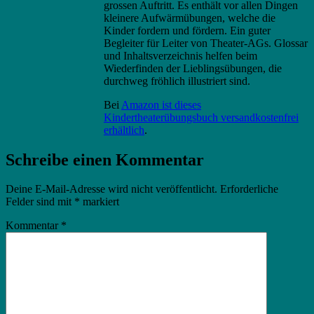
grossen Auftritt. Es enthält vor allen Dingen
kleinere Aufwärmübungen, welche die
Kinder fordern und fördern. Ein guter
Begleiter für Leiter von Theater-AGs. Glossar
und Inhaltsverzeichnis helfen beim
Wiederfinden der Lieblingsübungen, die
durchweg fröhlich illustriert sind.
Bei
Amazon ist dieses
Kindertheaterübungsbuch versandkostenfrei
erhältlich
.
Schreibe einen Kommentar
Deine E-Mail-Adresse wird nicht veröffentlicht.
Erforderliche
Felder sind mit
*
markiert
Kommentar
*