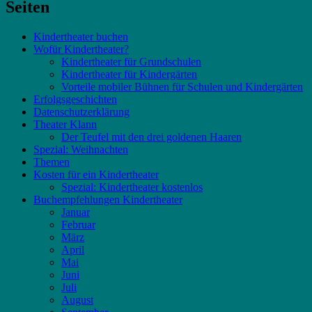
Seiten
Kindertheater buchen
Wofür Kindertheater?
Kindertheater für Grundschulen
Kindertheater für Kindergärten
Vorteile mobiler Bühnen für Schulen und Kindergärten
Erfolgsgeschichten
Datenschutzerklärung
Theater Klann
Der Teufel mit den drei goldenen Haaren
Spezial: Weihnachten
Themen
Kosten für ein Kindertheater
Spezial: Kindertheater kostenlos
Buchempfehlungen Kindertheater
Januar
Februar
März
April
Mai
Juni
Juli
August