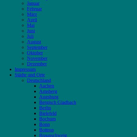
Januar
Februar
März
April
Mai
Juni
Juli
August
September
Oktober
November
Dezember
Impressum
Städte und Orte
Deutschland
Aachen
Arnsberg
Augsburg
Bergisch Gladbach
Berlin
Bielefeld
Bochum
Bonn
Bottrop
Braunschweig