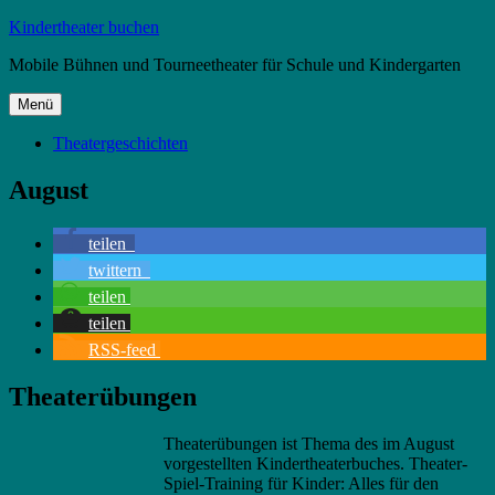
Zum
Kindertheater buchen
Inhalt
Mobile Bühnen und Tourneetheater für Schule und Kindergarten
springen
Menü
Theatergeschichten
August
teilen
twittern
teilen
teilen
RSS-feed
Theaterübungen
Theaterübungen ist Thema des im August
vorgestellten Kindertheaterbuches. Theater-
Spiel-Training für Kinder: Alles für den