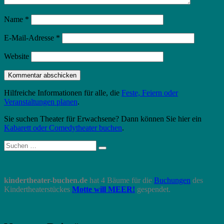
Name
*
E-Mail-Adresse
*
Website
Hilfreiche Informationen für alle, die
Feste, Feiern oder
Veranstaltungen planen
.
Sie suchen Theater für Erwachsene? Dann können Sie hier ein
Kabarett oder Comedytheater buchen
.
Suche
Suchen
nach:
kindertheater-buchen.de
hat 4 Bäume für die
Buchungen
des
Kindertheaterstückes
Motte will MEER!
gespendet.