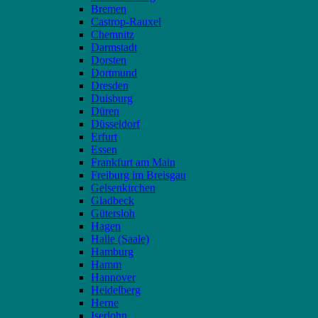
Bremen
Castrop-Rauxel
Chemnitz
Darmstadt
Dorsten
Dortmund
Dresden
Duisburg
Düren
Düsseldorf
Erfurt
Essen
Frankfurt am Main
Freiburg im Breisgau
Gelsenkirchen
Gladbeck
Gütersloh
Hagen
Halle (Saale)
Hamburg
Hamm
Hannover
Heidelberg
Herne
Iserlohn