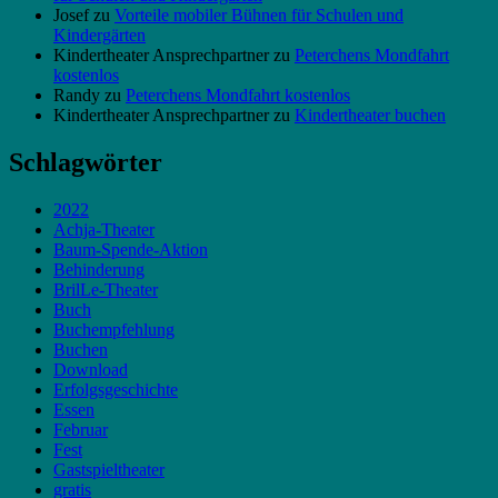
Josef
zu
Vorteile mobiler Bühnen für Schulen und
Kindergärten
Kindertheater Ansprechpartner
zu
Peterchens Mondfahrt
kostenlos
Randy
zu
Peterchens Mondfahrt kostenlos
Kindertheater Ansprechpartner
zu
Kindertheater buchen
Schlagwörter
2022
Achja-Theater
Baum-Spende-Aktion
Behinderung
BrilLe-Theater
Buch
Buchempfehlung
Buchen
Download
Erfolgsgeschichte
Essen
Februar
Fest
Gastspieltheater
gratis