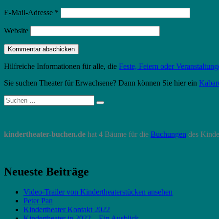
E-Mail-Adresse
*
Website
Hilfreiche Informationen für alle, die
Feste, Feiern oder Veranstaltun
Sie suchen Theater für Erwachsene? Dann können Sie hier ein
Kabar
Suche
Suchen
nach:
kindertheater-buchen.de
hat 4 Bäume für die
Buchungen
des Kinde
Neueste Beiträge
Video-Trailer von Kindertheaterstücken ansehen
Peter Pan
Kindertheater Kontakt 2022
Kindertheater in 2022 – Ein Ausblick