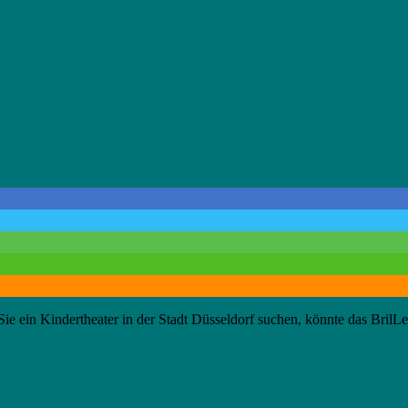
e ein Kindertheater in der Stadt Düsseldorf suchen, könnte das BrilLe-T