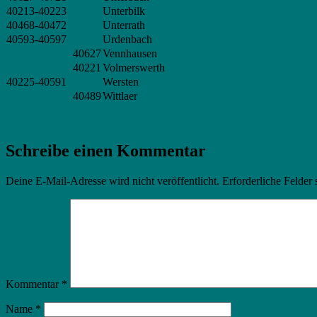
40213-40223
Unterbilk
40468-40472
Unterrath
40593-40597
Urdenbach
40627
Vennhausen
40221
Volmerswerth
40225-40591
Wersten
40489
Wittlaer
Schreibe einen Kommentar
Deine E-Mail-Adresse wird nicht veröffentlicht.
Erforderliche Felder 
Kommentar
*
Name
*