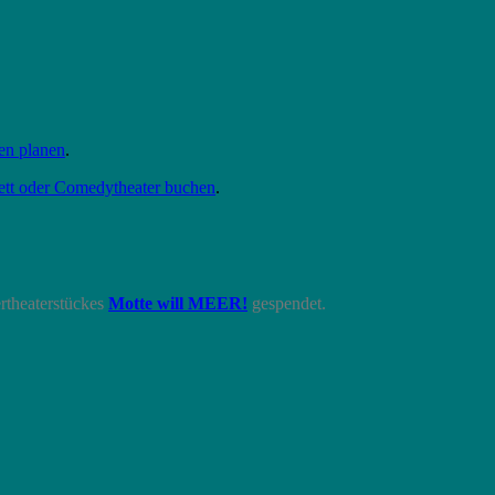
gen planen
.
ett oder Comedytheater buchen
.
rtheaterstückes
Motte will MEER!
gespendet.