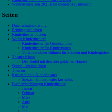
Weihnachtssaison 2021 (fast komplett) ausgebucht
Seiten
Datenschutzerklärung
Erfolgsgeschichten
Kindertheater buchen
Wofür Kindertheater?
Kindertheater für Grundschulen
Kindertheater für Kindergärten
Vorteile mobiler Bühnen für Schulen und Kindergärten
Theater Klann
Der Teufel mit den drei goldenen Haaren
Spezial: Weihnachten
Themen
Kosten für ein Kindertheater
Spezial: Kindertheater kostenlos
Buchempfehlungen Kindertheater
Januar
Februar
März
April
Mai
Juni