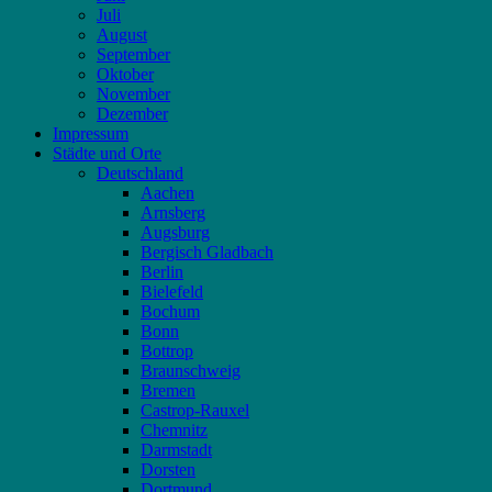
Juli
August
September
Oktober
November
Dezember
Impressum
Städte und Orte
Deutschland
Aachen
Arnsberg
Augsburg
Bergisch Gladbach
Berlin
Bielefeld
Bochum
Bonn
Bottrop
Braunschweig
Bremen
Castrop-Rauxel
Chemnitz
Darmstadt
Dorsten
Dortmund