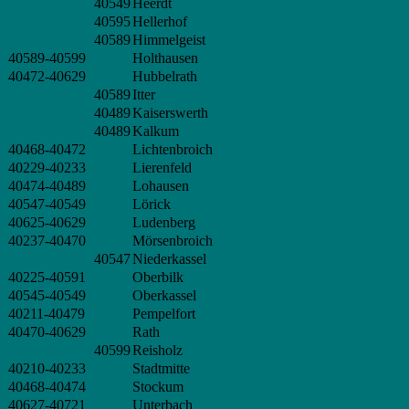
40549
Heerdt
40595
Hellerhof
40589
Himmelgeist
40589-40599
Holthausen
40472-40629
Hubbelrath
40589
Itter
40489
Kaiserswerth
40489
Kalkum
40468-40472
Lichtenbroich
40229-40233
Lierenfeld
40474-40489
Lohausen
40547-40549
Lörick
40625-40629
Ludenberg
40237-40470
Mörsenbroich
40547
Niederkassel
40225-40591
Oberbilk
40545-40549
Oberkassel
40211-40479
Pempelfort
40470-40629
Rath
40599
Reisholz
40210-40233
Stadtmitte
40468-40474
Stockum
40627-40721
Unterbach