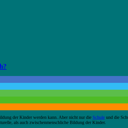
h?
Bildung der Kinder werden kann. Aber nicht nur die
Schule
und die Schü
turelle, als auch zwischenmenschliche Bildung der Kinder.