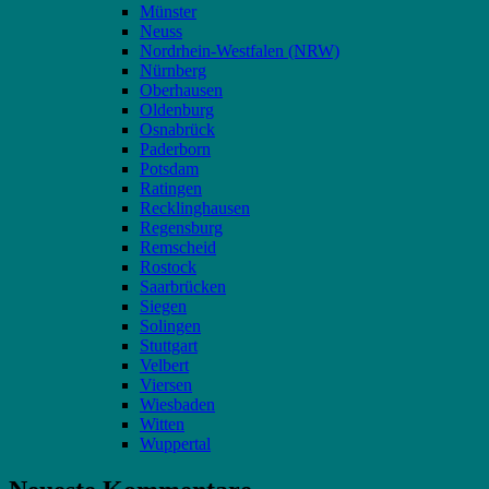
Münster
Neuss
Nordrhein-Westfalen (NRW)
Nürnberg
Oberhausen
Oldenburg
Osnabrück
Paderborn
Potsdam
Ratingen
Recklinghausen
Regensburg
Remscheid
Rostock
Saarbrücken
Siegen
Solingen
Stuttgart
Velbert
Viersen
Wiesbaden
Witten
Wuppertal