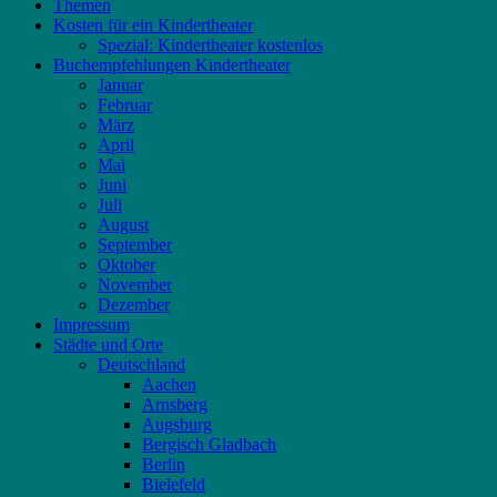
Themen
Kosten für ein Kindertheater
Spezial: Kindertheater kostenlos
Buchempfehlungen Kindertheater
Januar
Februar
März
April
Mai
Juni
Juli
August
September
Oktober
November
Dezember
Impressum
Städte und Orte
Deutschland
Aachen
Arnsberg
Augsburg
Bergisch Gladbach
Berlin
Bielefeld