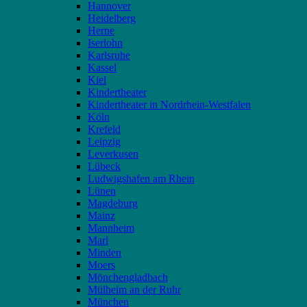
Hannover
Heidelberg
Herne
Iserlohn
Karlsruhe
Kassel
Kiel
Kindertheater
Kindertheater in Nordrhein-Westfalen
Köln
Krefeld
Leipzig
Leverkusen
Lübeck
Ludwigshafen am Rhein
Lünen
Magdeburg
Mainz
Mannheim
Marl
Minden
Moers
Mönchengladbach
Mülheim an der Ruhr
München