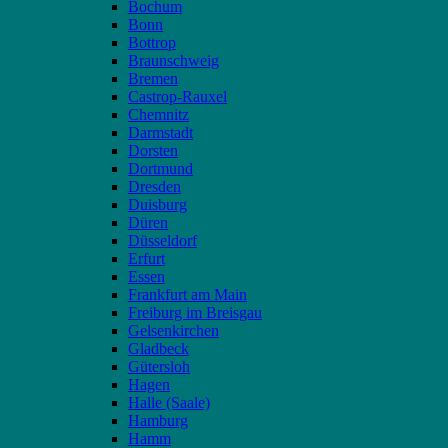
Bochum
Bonn
Bottrop
Braunschweig
Bremen
Castrop-Rauxel
Chemnitz
Darmstadt
Dorsten
Dortmund
Dresden
Duisburg
Düren
Düsseldorf
Erfurt
Essen
Frankfurt am Main
Freiburg im Breisgau
Gelsenkirchen
Gladbeck
Gütersloh
Hagen
Halle (Saale)
Hamburg
Hamm