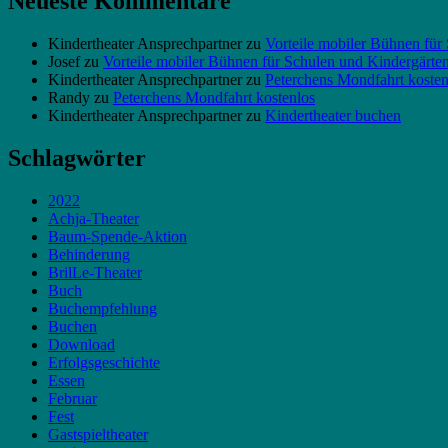
Neueste Kommentare
Kindertheater Ansprechpartner
zu
Vorteile mobiler Bühnen für
Josef
zu
Vorteile mobiler Bühnen für Schulen und Kindergärte
Kindertheater Ansprechpartner
zu
Peterchens Mondfahrt kosten
Randy
zu
Peterchens Mondfahrt kostenlos
Kindertheater Ansprechpartner
zu
Kindertheater buchen
Schlagwörter
2022
Achja-Theater
Baum-Spende-Aktion
Behinderung
BrilLe-Theater
Buch
Buchempfehlung
Buchen
Download
Erfolgsgeschichte
Essen
Februar
Fest
Gastspieltheater