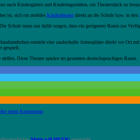
er auch Kindergärten und Kindertagsstätten, ein Theaterstück zu besu
ber ist, sich ein mobiles
Kindertheater
direkt an die Schule bzw. in den
t. Die Schule muss nur dafür sorgen, dass ein geeigneter Raum zur Verfü
Handumdrehen entsteht eine zauberhafte Atmosphäre direkt vor Ort mi
 gespielt.
 stellen. Diese Theater spielen im gesamten deutschsprachigen Raum.
zu
eibe einen Kommentar
Corona
und
Kindertheater
im
rtheaterstückes
Motte will MEER!
Widerspruch?
gespendet.