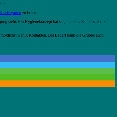
chen.
Kindergarten
zu holen.
gung steht. Ein Hygienekonzept hat sie ja bereits. Es muss also kein
t möglichst wenig Kontakten. Bei Bedarf kann die Gruppe auch