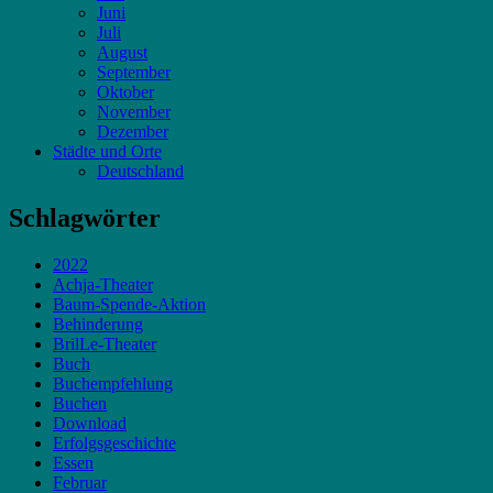
Juni
Juli
August
September
Oktober
November
Dezember
Städte und Orte
Deutschland
Schlagwörter
2022
Achja-Theater
Baum-Spende-Aktion
Behinderung
BrilLe-Theater
Buch
Buchempfehlung
Buchen
Download
Erfolgsgeschichte
Essen
Februar