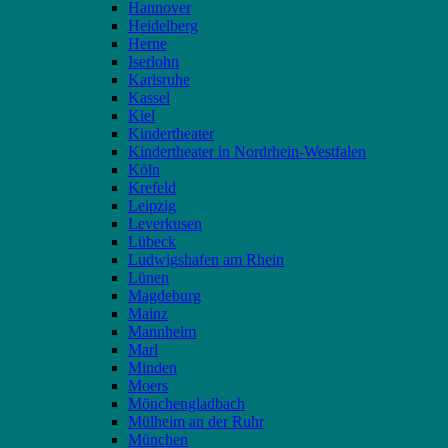
Hannover
Heidelberg
Herne
Iserlohn
Karlsruhe
Kassel
Kiel
Kindertheater
Kindertheater in Nordrhein-Westfalen
Köln
Krefeld
Leipzig
Leverkusen
Lübeck
Ludwigshafen am Rhein
Lünen
Magdeburg
Mainz
Mannheim
Marl
Minden
Moers
Mönchengladbach
Mülheim an der Ruhr
München