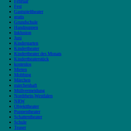
Februar
Fest
Gastspieltheater
gratis
Grundschule
Handpuppen
Inklusion
Juni
Kindergarten
Kindertheater
Kindertheater des Monats
Kindertheaterstück
kostenlos
Mieten
Mobbing
Märchen
märchenhaft
Müllvermeidung
Nordrhein-Westfalen
NRW
Objekttheater
Puppentheater
Schattentheater
Schule
Teaser