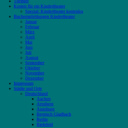
Themen
Kosten für ein Kindertheater
Spezial: Kindertheater kostenlos
Buchempfehlungen Kindertheater
Januar
Februar
März
April
Mai
Juni
Juli
August
September
Oktober
November
Dezember
Impressum
Städte und Orte
Deutschland
Aachen
Arnsberg
Augsburg
Bergisch Gladbach
Berlin
Bielefeld