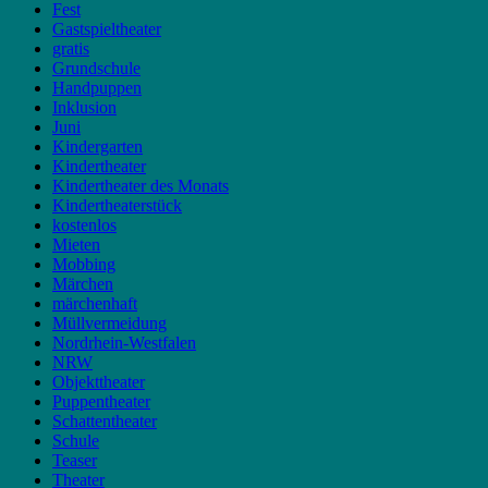
Fest
Gastspieltheater
gratis
Grundschule
Handpuppen
Inklusion
Juni
Kindergarten
Kindertheater
Kindertheater des Monats
Kindertheaterstück
kostenlos
Mieten
Mobbing
Märchen
märchenhaft
Müllvermeidung
Nordrhein-Westfalen
NRW
Objekttheater
Puppentheater
Schattentheater
Schule
Teaser
Theater