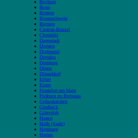
Bochum
Bonn
Bottrop
Braunschweig
Bremen
Castrop-Rauxel
Chemnitz
Darmstadt
Dorsten
Dortmund
Dresden
Duisburg
Düren
Düsseldorf
Erfurt
Essen
Frankfurt am Main
Freiburg im Breisgau
Gelsenkirchen
Gladbeck
Gütersloh
Hagen
Halle (Saale)
Hamburg
Hamm