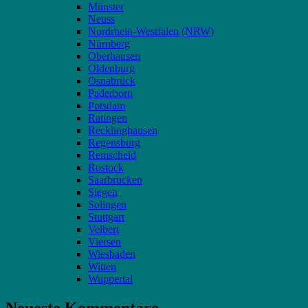
Münster
Neuss
Nordrhein-Westfalen (NRW)
Nürnberg
Oberhausen
Oldenburg
Osnabrück
Paderborn
Potsdam
Ratingen
Recklinghausen
Regensburg
Remscheid
Rostock
Saarbrücken
Siegen
Solingen
Stuttgart
Velbert
Viersen
Wiesbaden
Witten
Wuppertal