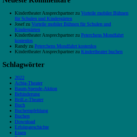
Neueste Kommentare
Kindertheater Ansprechpartner
zu
Vorteile mobiler Bühnen
für Schulen und Kindergärten
Josef
zu
Vorteile mobiler Bühnen für Schulen und
Kindergärten
Kindertheater Ansprechpartner
zu
Peterchens Mondfahrt
kostenlos
Randy
zu
Peterchens Mondfahrt kostenlos
Kindertheater Ansprechpartner
zu
Kindertheater buchen
Schlagwörter
2022
Achja-Theater
Baum-Spende-Aktion
Behinderung
BrilLe-Theater
Buch
Buchempfehlung
Buchen
Download
Erfolgsgeschichte
Essen