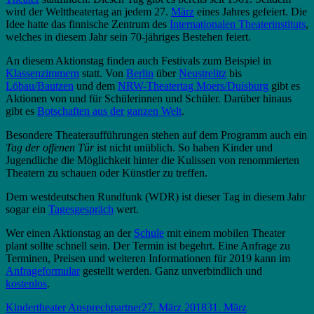
wird der Welttheatertag an jedem 27.
März
eines Jahres gefeiert. Die
Idee hatte das finnische Zentrum des
Internationalen Theaterinstituts
,
welches in diesem Jahr sein 70-jähriges Bestehen feiert.
An diesem Aktionstag finden auch Festivals zum Beispiel in
Klassenzimmern
statt. Von
Berlin
über
Neustrelitz
bis
Löbau/Bautzen
und dem
NRW-Theatertag Moers/Duisburg
gibt es
Aktionen von und für Schülerinnen und Schüler. Darüber hinaus
gibt es
Botschaften aus der ganzen Welt
.
Besondere Theateraufführungen stehen auf dem Programm auch ein
Tag der offenen Tür
ist nicht unüblich. So haben Kinder und
Jugendliche die Möglichkeit hinter die Kulissen von renommierten
Theatern zu schauen oder Künstler zu treffen.
Dem westdeutschen Rundfunk (WDR) ist dieser Tag in diesem Jahr
sogar ein
Tagesgespräch
wert.
Wer einen Aktionstag an der
Schule
mit einem mobilen Theater
plant sollte schnell sein. Der Termin ist begehrt. Eine Anfrage zu
Terminen, Preisen und weiteren Informationen für 2019 kann im
Anfrageformular
gestellt werden. Ganz unverbindlich und
kostenlos
.
Autor
Veröffentlicht
Kindertheater Ansprechpartner
27. März 2018
31. März