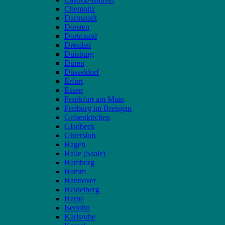
Chemnitz
Darmstadt
Dorsten
Dortmund
Dresden
Duisburg
Düren
Düsseldorf
Erfurt
Essen
Frankfurt am Main
Freiburg im Breisgau
Gelsenkirchen
Gladbeck
Gütersloh
Hagen
Halle (Saale)
Hamburg
Hamm
Hannover
Heidelberg
Herne
Iserlohn
Karlsruhe