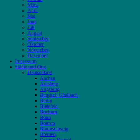
März
April
Mai
Juni
Juli
August
September
Oktober
November
Dezember
Impressum
Städte und Orte
Deutschland
Aachen
Arnsberg
Augsburg
Bergisch Gladbach
Berlin
Bielefeld
Bochum
Bonn
Bottrop
Braunschweig
Bremen
Castrop-Rauxel