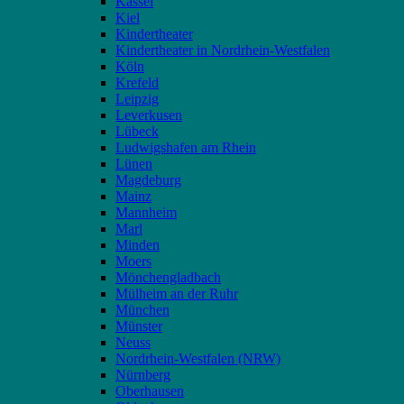
Kassel
Kiel
Kindertheater
Kindertheater in Nordrhein-Westfalen
Köln
Krefeld
Leipzig
Leverkusen
Lübeck
Ludwigshafen am Rhein
Lünen
Magdeburg
Mainz
Mannheim
Marl
Minden
Moers
Mönchengladbach
Mülheim an der Ruhr
München
Münster
Neuss
Nordrhein-Westfalen (NRW)
Nürnberg
Oberhausen