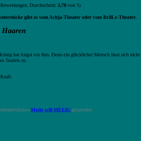
Bewertungen, Durchschnitt:
3,78
von 5)
eaterstücke gibt es vom Achja-Theater oder vom BrilLe-Theater.
n Haaren
 König hat Angst vor ihm. Denn ein glücklicher Mensch lässt sich nicht 
des Teufels zu
Kraft.
rtheaterstückes
Motte will MEER!
gespendet.