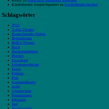
Randy
zu
Peterchens Mondfahrt kostenlos
Kindertheater Ansprechpartner
zu
Kindertheater buchen
Schlagwörter
2022
Achja-Theater
Baum-Spende-Aktion
Behinderung
BrilLe-Theater
Buch
Buchempfehlung
Buchen
Download
Erfolgsgeschichte
Essen
Februar
Fest
Gastspieltheater
gratis
Grundschule
Handpuppen
Inklusion
Juni
Kindergarten