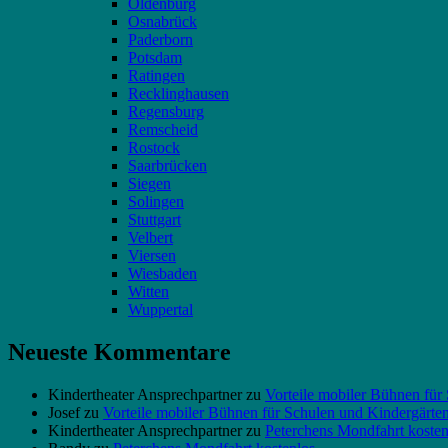
Oldenburg
Osnabrück
Paderborn
Potsdam
Ratingen
Recklinghausen
Regensburg
Remscheid
Rostock
Saarbrücken
Siegen
Solingen
Stuttgart
Velbert
Viersen
Wiesbaden
Witten
Wuppertal
Neueste Kommentare
Kindertheater Ansprechpartner
zu
Vorteile mobiler Bühnen für
Josef
zu
Vorteile mobiler Bühnen für Schulen und Kindergärte
Kindertheater Ansprechpartner
zu
Peterchens Mondfahrt kosten