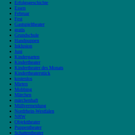
Erfolgsgeschichte
Essen
Februar
Fest
Gastspieltheater
gratis
Grundschule
Handpuppen
Inklusion
Juni
Kindergarten
Kindertheater
Kindertheater des Monats
Kindertheaterstück
kostenlos
Mieten
Mobbing
Märchen
märchenhaft
Müllvermeidung
Nordrhein-Westfalen
NRW
Objekttheater
Puppentheater
Schattentheater