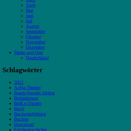
April
Mai
Juni
Juli
August
September
Oktober
November
Dezember
Städte und Orte
Deutschland
Schlagwörter
2022
Achja-Theater
Baum-Spende-Aktion
Behinderung
BrilLe-Theater
Buch
Buchempfehlung
Buchen
Download
Erfolgsgeschichte