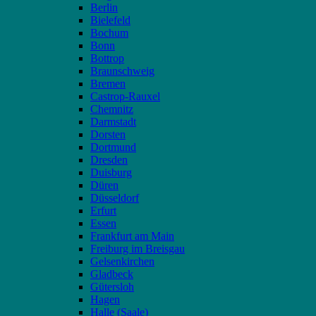
Berlin
Bielefeld
Bochum
Bonn
Bottrop
Braunschweig
Bremen
Castrop-Rauxel
Chemnitz
Darmstadt
Dorsten
Dortmund
Dresden
Duisburg
Düren
Düsseldorf
Erfurt
Essen
Frankfurt am Main
Freiburg im Breisgau
Gelsenkirchen
Gladbeck
Gütersloh
Hagen
Halle (Saale)