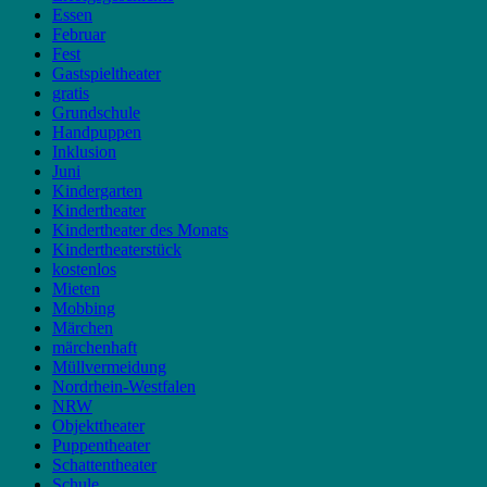
Essen
Februar
Fest
Gastspieltheater
gratis
Grundschule
Handpuppen
Inklusion
Juni
Kindergarten
Kindertheater
Kindertheater des Monats
Kindertheaterstück
kostenlos
Mieten
Mobbing
Märchen
märchenhaft
Müllvermeidung
Nordrhein-Westfalen
NRW
Objekttheater
Puppentheater
Schattentheater
Schule