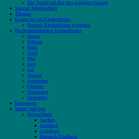
Der Teufel mit den drei goldenen Haaren
Spezial: Weihnachten
Themen
Kosten für ein Kindertheater
Spezial: Kindertheater kostenlos
Buchempfehlungen Kindertheater
Januar
Februar
März
April
Mai
Juni
Juli
August
September
Oktober
November
Dezember
Impressum
Städte und Orte
Deutschland
Aachen
Arnsberg
Augsburg
Bergisch Gladbach