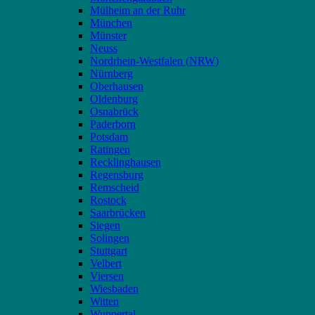
Mülheim an der Ruhr
München
Münster
Neuss
Nordrhein-Westfalen (NRW)
Nürnberg
Oberhausen
Oldenburg
Osnabrück
Paderborn
Potsdam
Ratingen
Recklinghausen
Regensburg
Remscheid
Rostock
Saarbrücken
Siegen
Solingen
Stuttgart
Velbert
Viersen
Wiesbaden
Witten
Wuppertal