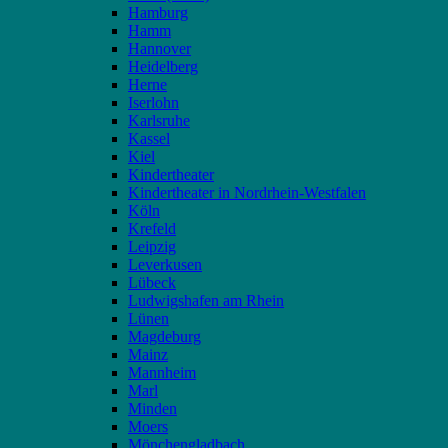
Hamburg
Hamm
Hannover
Heidelberg
Herne
Iserlohn
Karlsruhe
Kassel
Kiel
Kindertheater
Kindertheater in Nordrhein-Westfalen
Köln
Krefeld
Leipzig
Leverkusen
Lübeck
Ludwigshafen am Rhein
Lünen
Magdeburg
Mainz
Mannheim
Marl
Minden
Moers
Mönchengladbach