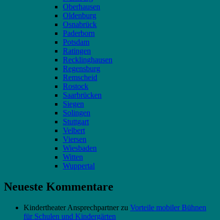
Oberhausen
Oldenburg
Osnabrück
Paderborn
Potsdam
Ratingen
Recklinghausen
Regensburg
Remscheid
Rostock
Saarbrücken
Siegen
Solingen
Stuttgart
Velbert
Viersen
Wiesbaden
Witten
Wuppertal
Neueste Kommentare
Kindertheater Ansprechpartner
zu
Vorteile mobiler Bühnen
für Schulen und Kindergärten