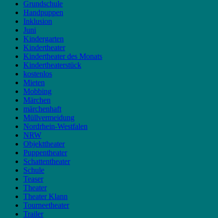
Grundschule
Handpuppen
Inklusion
Juni
Kindergarten
Kindertheater
Kindertheater des Monats
Kindertheaterstück
kostenlos
Mieten
Mobbing
Märchen
märchenhaft
Müllvermeidung
Nordrhein-Westfalen
NRW
Objekttheater
Puppentheater
Schattentheater
Schule
Teaser
Theater
Theater Klann
Tourneetheater
Trailer