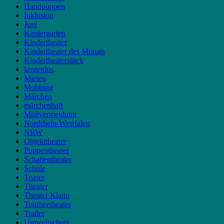
Handpuppen
Inklusion
Juni
Kindergarten
Kindertheater
Kindertheater des Monats
Kindertheaterstück
kostenlos
Mieten
Mobbing
Märchen
märchenhaft
Müllvermeidung
Nordrhein-Westfalen
NRW
Objekttheater
Puppentheater
Schattentheater
Schule
Teaser
Theater
Theater Klann
Tourneetheater
Trailer
Umweltschutz