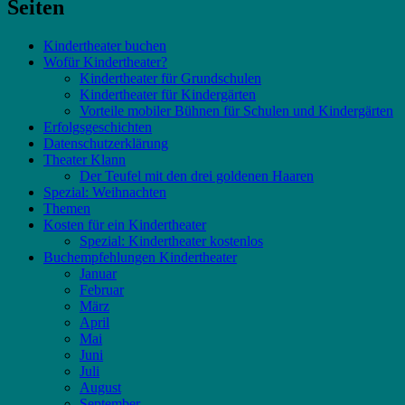
Seiten
Kindertheater buchen
Wofür Kindertheater?
Kindertheater für Grundschulen
Kindertheater für Kindergärten
Vorteile mobiler Bühnen für Schulen und Kindergärten
Erfolgsgeschichten
Datenschutzerklärung
Theater Klann
Der Teufel mit den drei goldenen Haaren
Spezial: Weihnachten
Themen
Kosten für ein Kindertheater
Spezial: Kindertheater kostenlos
Buchempfehlungen Kindertheater
Januar
Februar
März
April
Mai
Juni
Juli
August
September