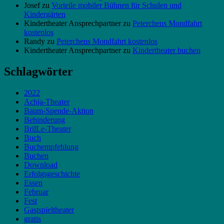
Josef
zu
Vorteile mobiler Bühnen für Schulen und
Kindergärten
Kindertheater Ansprechpartner
zu
Peterchens Mondfahrt
kostenlos
Randy
zu
Peterchens Mondfahrt kostenlos
Kindertheater Ansprechpartner
zu
Kindertheater buchen
Schlagwörter
2022
Achja-Theater
Baum-Spende-Aktion
Behinderung
BrilLe-Theater
Buch
Buchempfehlung
Buchen
Download
Erfolgsgeschichte
Essen
Februar
Fest
Gastspieltheater
gratis