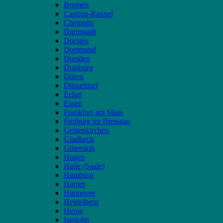
Bremen
Castrop-Rauxel
Chemnitz
Darmstadt
Dorsten
Dortmund
Dresden
Duisburg
Düren
Düsseldorf
Erfurt
Essen
Frankfurt am Main
Freiburg im Breisgau
Gelsenkirchen
Gladbeck
Gütersloh
Hagen
Halle (Saale)
Hamburg
Hamm
Hannover
Heidelberg
Herne
Iserlohn