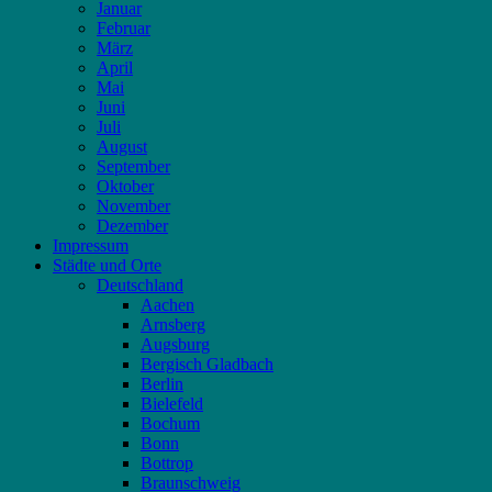
Januar
Februar
März
April
Mai
Juni
Juli
August
September
Oktober
November
Dezember
Impressum
Städte und Orte
Deutschland
Aachen
Arnsberg
Augsburg
Bergisch Gladbach
Berlin
Bielefeld
Bochum
Bonn
Bottrop
Braunschweig