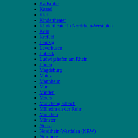
Karlsruhe
Kassel
Kiel
Kindertheater
Kindertheater in Nordrhein-Westfalen
Köln
Krefeld
Leipzig
Leverkusen
Lübeck
Ludwigshafen am Rhein
Lünen
Magdeburg
Mainz
Mannheim
Marl
Minden
Moers
Mönchengladbach
Mülheim an der Ruhr
München
Münster
Neuss
Nordrhein-Westfalen (NRW)
Nürnberg