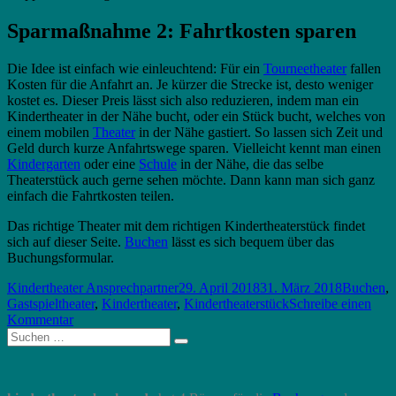
Sparmaßnahme 2: Fahrtkosten sparen
Die Idee ist einfach wie einleuchtend: Für ein
Tourneetheater
fallen
Kosten für die Anfahrt an. Je kürzer die Strecke ist, desto weniger
kostet es. Dieser Preis lässt sich also reduzieren, indem man ein
Kindertheater in der Nähe bucht, oder ein Stück bucht, welches von
einem mobilen
Theater
in der Nähe gastiert. So lassen sich Zeit und
Geld durch kurze Anfahrtswege sparen. Vielleicht kennt man einen
Kindergarten
oder eine
Schule
in der Nähe, die das selbe
Theaterstück auch gerne sehen möchte. Dann kann man sich ganz
einfach die Fahrtkosten teilen.
Das richtige Theater mit dem richtigen Kindertheaterstück findet
sich auf dieser Seite.
Buchen
lässt es sich bequem über das
Buchungsformular.
Autor
Veröffentlicht
Schlagwö
Kindertheater Ansprechpartner
29. April 2018
31. März 2018
Buchen
,
am
Gastspieltheater
,
Kindertheater
,
Kindertheaterstück
Schreibe einen
zu
Kommentar
Suche
Kindertheater
Suchen
nach:
buchen
und
Kosten