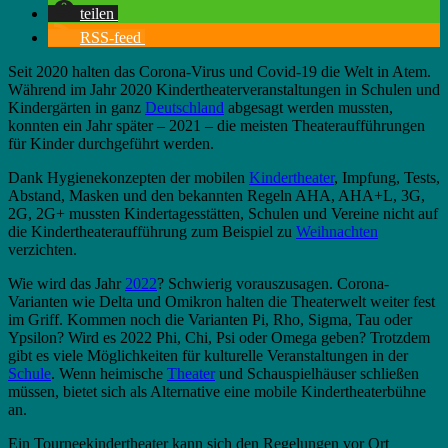
teilen
RSS-feed
Seit 2020 halten das Corona-Virus und Covid-19 die Welt in Atem.
Während im Jahr 2020 Kindertheaterveranstaltungen in Schulen und
Kindergärten in ganz
Deutschland
abgesagt werden mussten,
konnten ein Jahr später – 2021 – die meisten Theateraufführungen
für Kinder durchgeführt werden.
Dank Hygienekonzepten der mobilen
Kindertheater
, Impfung, Tests,
Abstand, Masken und den bekannten Regeln AHA, AHA+L, 3G,
2G, 2G+ mussten Kindertagesstätten, Schulen und Vereine nicht auf
die Kindertheateraufführung zum Beispiel zu
Weihnachten
verzichten.
Wie wird das Jahr
2022
? Schwierig vorauszusagen. Corona-
Varianten wie Delta und Omikron halten die Theaterwelt weiter fest
im Griff. Kommen noch die Varianten Pi, Rho, Sigma, Tau oder
Ypsilon? Wird es 2022 Phi, Chi, Psi oder Omega geben? Trotzdem
gibt es viele Möglichkeiten für kulturelle Veranstaltungen in der
Schule
. Wenn heimische
Theater
und Schauspielhäuser schließen
müssen, bietet sich als Alternative eine mobile Kindertheaterbühne
an.
Ein Tourneekindertheater kann sich den Regelungen vor Ort