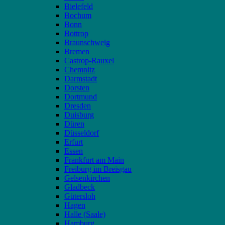
Bielefeld
Bochum
Bonn
Bottrop
Braunschweig
Bremen
Castrop-Rauxel
Chemnitz
Darmstadt
Dorsten
Dortmund
Dresden
Duisburg
Düren
Düsseldorf
Erfurt
Essen
Frankfurt am Main
Freiburg im Breisgau
Gelsenkirchen
Gladbeck
Gütersloh
Hagen
Halle (Saale)
Hamburg