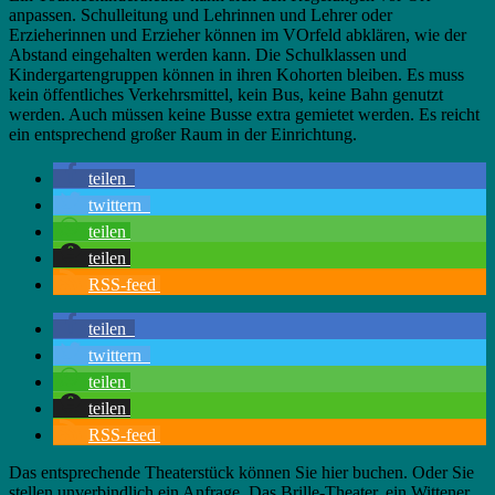
anpassen. Schulleitung und Lehrinnen und Lehrer oder
Erzieherinnen und Erzieher können im VOrfeld abklären, wie der
Abstand eingehalten werden kann. Die Schulklassen und
Kindergartengruppen können in ihren Kohorten bleiben. Es muss
kein öffentliches Verkehrsmittel, kein Bus, keine Bahn genutzt
werden. Auch müssen keine Busse extra gemietet werden. Es reicht
ein entsprechend großer Raum in der Einrichtung.
teilen
twittern
teilen
teilen
RSS-feed
teilen
twittern
teilen
teilen
RSS-feed
Das entsprechende Theaterstück können Sie hier buchen. Oder Sie
stellen unverbindlich ein Anfrage. Das Brille-Theater, ein Wittener