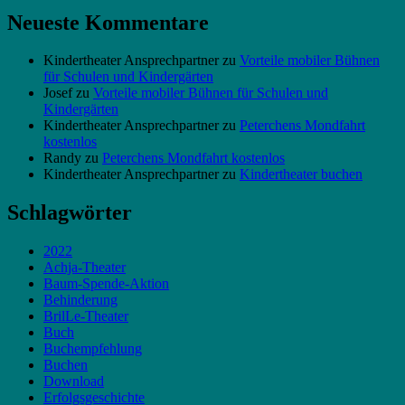
Neueste Kommentare
Kindertheater Ansprechpartner
zu
Vorteile mobiler Bühnen
für Schulen und Kindergärten
Josef
zu
Vorteile mobiler Bühnen für Schulen und
Kindergärten
Kindertheater Ansprechpartner
zu
Peterchens Mondfahrt
kostenlos
Randy
zu
Peterchens Mondfahrt kostenlos
Kindertheater Ansprechpartner
zu
Kindertheater buchen
Schlagwörter
2022
Achja-Theater
Baum-Spende-Aktion
Behinderung
BrilLe-Theater
Buch
Buchempfehlung
Buchen
Download
Erfolgsgeschichte