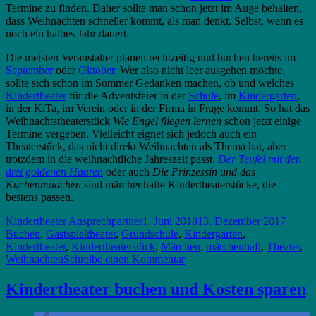
Termine zu finden. Daher sollte man schon jetzt im Auge behalten,
dass Weihnachten schneller kommt, als man denkt. Selbst, wenn es
noch ein halbes Jahr dauert.
Die meisten Veranstalter planen rechtzeitig und buchen bereits im
September
oder
Oktober
. Wer also nicht leer ausgehen möchte,
sollte sich schon im Sommer Gedanken machen, ob und welches
Kindertheater
für die Adventsfeier in der
Schule
, im
Kindergarten
,
in der KiTa, im Verein oder in der Firma in Frage kommt. So hat das
Weihnachtstheaterstück
Wie Engel fliegen lernen
schon jetzt einige
Termine vergeben. Vielleicht eignet sich jedoch auch ein
Theaterstück, das nicht direkt Weihnachten als Thema hat, aber
trotzdem in die weihnachtliche Jahreszeit passt.
Der Teufel mit den
drei goldenen Haaren
oder auch
Die Prinzessin und das
Küchenmädchen
sind märchenhafte Kindertheaterstücke, die
bestens passen.
Autor
Veröffentlicht
Schlag
Kindertheater Ansprechpartner
1. Juni 2018
13. Dezember 2017
am
Buchen
,
Gastspieltheater
,
Grundschule
,
Kindergarten
,
Kindertheater
,
Kindertheaterstück
,
Märchen
,
märchenhaft
,
Theater
,
zu
Weihnachten
Schreibe einen Kommentar
Kindertheater
zu
Kindertheater buchen und Kosten sparen
Weihnachten:
Rechtzeitig