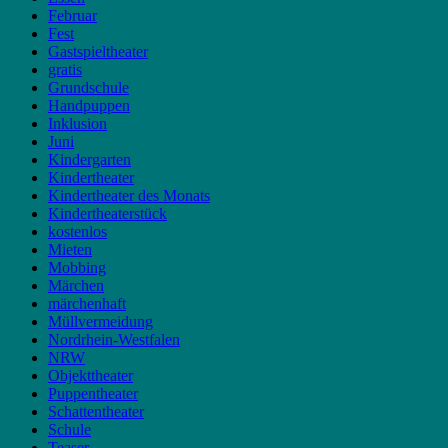
Februar
Fest
Gastspieltheater
gratis
Grundschule
Handpuppen
Inklusion
Juni
Kindergarten
Kindertheater
Kindertheater des Monats
Kindertheaterstück
kostenlos
Mieten
Mobbing
Märchen
märchenhaft
Müllvermeidung
Nordrhein-Westfalen
NRW
Objekttheater
Puppentheater
Schattentheater
Schule
Teaser