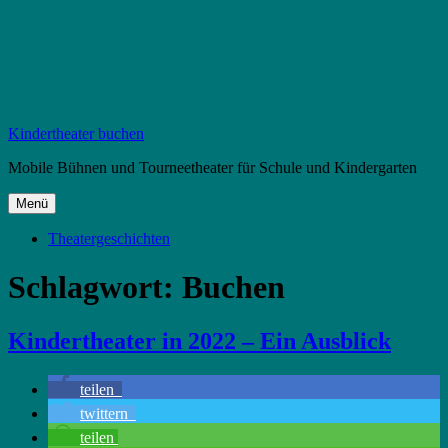
Zum
Kindertheater buchen
Inhalt
Mobile Bühnen und Tourneetheater für Schule und Kindergarten
springen
Menü
Theatergeschichten
Schlagwort:
Buchen
Kindertheater in 2022 – Ein Ausblick
teilen
twittern
teilen