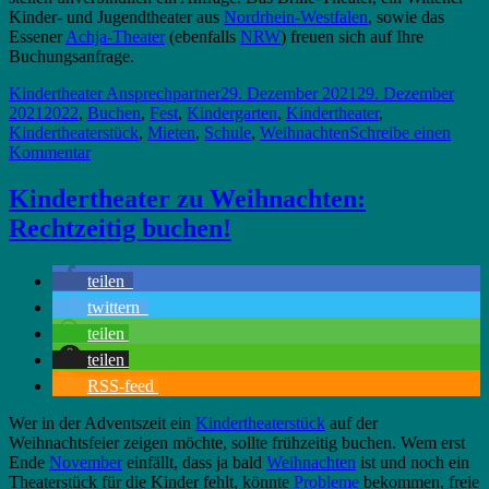
Kinder- und Jugendtheater aus
Nordrhein-Westfalen
, sowie das
Essener
Achja-Theater
(ebenfalls
NRW
) freuen sich auf Ihre
Buchungsanfrage.
Autor
Veröffentlicht
Kindertheater Ansprechpartner
29. Dezember 2021
29. Dezember
Schlagwörter
am
2021
2022
,
Buchen
,
Fest
,
Kindergarten
,
Kindertheater
,
Kindertheaterstück
,
Mieten
,
Schule
,
Weihnachten
Schreibe einen
zu
Kommentar
Kindertheater
in
Kindertheater zu Weihnachten:
2022
Rechtzeitig buchen!
–
Ein
Ausblick
teilen
twittern
teilen
teilen
RSS-feed
Wer in der Adventszeit ein
Kindertheaterstück
auf der
Weihnachtsfeier zeigen möchte, sollte frühzeitig buchen. Wem erst
Ende
November
einfällt, dass ja bald
Weihnachten
ist und noch ein
Theaterstück für die Kinder fehlt, könnte
Probleme
bekommen, freie