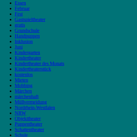
Essen
Februar
Fest
Gastspieltheater
gratis
Grundschule
Handpuppen
Inklusion
Juni
Kindergarten
Kindertheater
Kindertheater des Monats
Kindertheaterstück
kostenlos
Mieten
Mobbing
Märchen
märchenhaft
Müllvermeidung
Nordrhein-Westfalen
NRW
Objekttheater
Puppentheater
Schattentheater
Schule