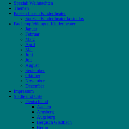
Spezial: Weihnachten
Themen
Kosten für ein Kindertheater
Spezial: Kindertheater kostenlos
Buchempfehlungen Kindertheater
Januar
Februar
März
April
Mai
Juni
Juli
August
September
Oktober
November
Dezember
Impressum
Städte und Orte
Deutschland
Aachen
Arnsberg
Augsburg
Bergisch Gladbach
Berlin