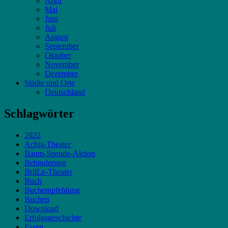
April
Mai
Juni
Juli
August
September
Oktober
November
Dezember
Städte und Orte
Deutschland
Schlagwörter
2022
Achja-Theater
Baum-Spende-Aktion
Behinderung
BrilLe-Theater
Buch
Buchempfehlung
Buchen
Download
Erfolgsgeschichte
Essen