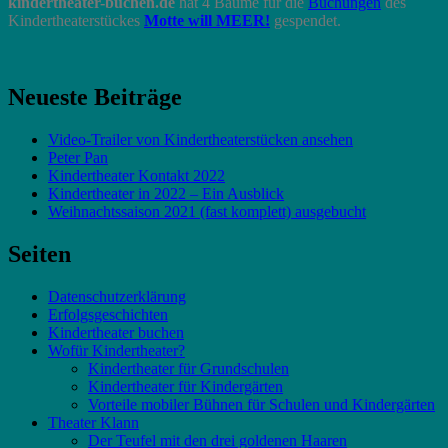
kindertheater-buchen.de
sparen
hat 4 Bäume für die
Buchungen
des
Kindertheaterstückes
Motte will MEER!
gespendet.
Neueste Beiträge
Video-Trailer von Kindertheaterstücken ansehen
Peter Pan
Kindertheater Kontakt 2022
Kindertheater in 2022 – Ein Ausblick
Weihnachtssaison 2021 (fast komplett) ausgebucht
Seiten
Datenschutzerklärung
Erfolgsgeschichten
Kindertheater buchen
Wofür Kindertheater?
Kindertheater für Grundschulen
Kindertheater für Kindergärten
Vorteile mobiler Bühnen für Schulen und Kindergärten
Theater Klann
Der Teufel mit den drei goldenen Haaren