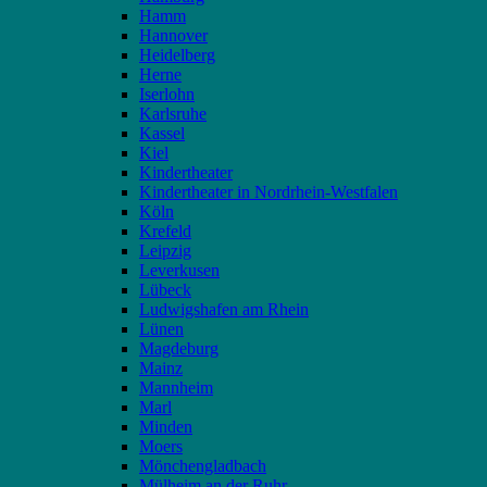
Hamm
Hannover
Heidelberg
Herne
Iserlohn
Karlsruhe
Kassel
Kiel
Kindertheater
Kindertheater in Nordrhein-Westfalen
Köln
Krefeld
Leipzig
Leverkusen
Lübeck
Ludwigshafen am Rhein
Lünen
Magdeburg
Mainz
Mannheim
Marl
Minden
Moers
Mönchengladbach
Mülheim an der Ruhr