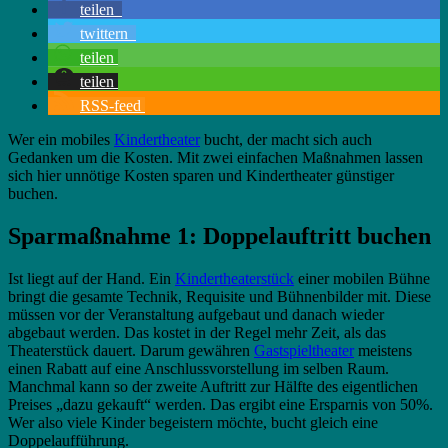
buchen!
teilen
twittern
teilen
teilen
RSS-feed
Wer ein mobiles
Kindertheater
bucht, der macht sich auch
Gedanken um die Kosten. Mit zwei einfachen Maßnahmen lassen
sich hier unnötige Kosten sparen und Kindertheater günstiger
buchen.
Sparmaßnahme 1: Doppelauftritt buchen
Ist liegt auf der Hand. Ein
Kindertheaterstück
einer mobilen Bühne
bringt die gesamte Technik, Requisite und Bühnenbilder mit. Diese
müssen vor der Veranstaltung aufgebaut und danach wieder
abgebaut werden. Das kostet in der Regel mehr Zeit, als das
Theaterstück dauert. Darum gewähren
Gastspieltheater
meistens
einen Rabatt auf eine Anschlussvorstellung im selben Raum.
Manchmal kann so der zweite Auftritt zur Hälfte des eigentlichen
Preises „dazu gekauft“ werden. Das ergibt eine Ersparnis von 50%.
Wer also viele Kinder begeistern möchte, bucht gleich eine
Doppelaufführung.