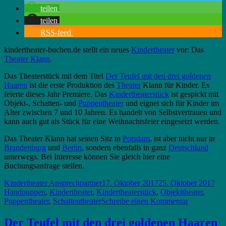
teilen
teilen
RSS-feed
kindertheater-buchen.de stellt ein neues
Kindertheater
vor: Das
Theater Klann
.
Das Theaterstück mit dem Titel
Der Teufel mit den drei goldenen
Haaren
ist die erste Produktion des
Theater
Klann für Kinder. Es
feierte dieses Jahr Premiere. Das
Kindertheaterstück
ist gespickt mit
Objekt-, Schatten- und
Puppentheater
und eignet sich für Kinder im
Alter zwischen 7 und 10 Jahren. Es handelt von Selbstvertrauen und
kann auch gut als Stück für eine Weihnachtsfeier eingesetzt werden.
Das Theater Klann hat seinen Sitz in
Potsdam
, ist aber nicht nur in
Brandenburg
und
Berlin
, sondern ebenfalls in ganz
Deutschland
unterwegs. Bei Interesse können Sie gleich hier eine
Buchungsanfrage stellen.
Autor
Veröffentlicht
Sch
Kindertheater Ansprechpartner
17. Oktober 2017
25. Oktober 2017
am
Handpuppen
,
Kindertheater
,
Kindertheaterstück
,
Objekttheater
,
zu
Puppentheater
,
Schattentheater
Schreibe einen Kommentar
Neues
Kindetheate
Der Teufel mit den drei goldenen Haaren