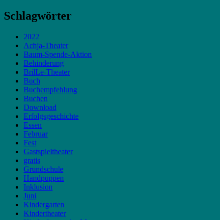
Schlagwörter
2022
Achja-Theater
Baum-Spende-Aktion
Behinderung
BrilLe-Theater
Buch
Buchempfehlung
Buchen
Download
Erfolgsgeschichte
Essen
Februar
Fest
Gastspieltheater
gratis
Grundschule
Handpuppen
Inklusion
Juni
Kindergarten
Kindertheater