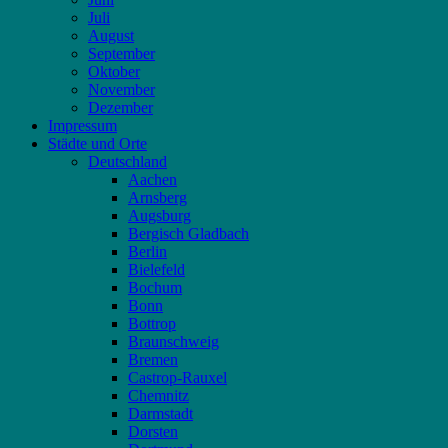
Juli
August
September
Oktober
November
Dezember
Impressum
Städte und Orte
Deutschland
Aachen
Arnsberg
Augsburg
Bergisch Gladbach
Berlin
Bielefeld
Bochum
Bonn
Bottrop
Braunschweig
Bremen
Castrop-Rauxel
Chemnitz
Darmstadt
Dorsten