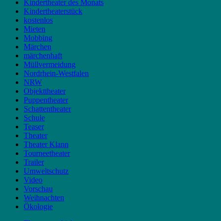
Kindertheater des Monats
Kindertheaterstück
kostenlos
Mieten
Mobbing
Märchen
märchenhaft
Müllvermeidung
Nordrhein-Westfalen
NRW
Objekttheater
Puppentheater
Schattentheater
Schule
Teaser
Theater
Theater Klann
Tourneetheater
Trailer
Umweltschutz
Video
Vorschau
Weihnachten
Ökologie