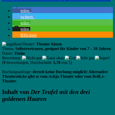
Theater
Klann
aus
teilen
Potsdam
twittern
teilen
teilen
RSS-feed
Theater:
Theater Klann
Thema:
Selbstvertrauen, geeignet für Kinder von 7 – 10 Jahren
Dauer:
35min
Bewertung:
(
9
Bewertungen, Durchschnitt:
3,78
von 5)
Buchungsanfrage:
derzeit keine Buchung möglich! Alternative
Theaterstücke gibt es vom Achja-Theater oder vom BrilLe-
Theater.
Inhalt von
Der Teufel mit den drei
goldenen Haaren