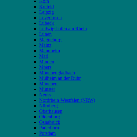
Köln
Krefeld
Leipzig
Leverkusen
Lübeck
Ludwigshafen am Rhein
Lünen
Magdeburg
Mainz
Mannheim
Marl
Minden
Moers
Mönchengladbach
Mülheim an der Ruhr
München
Münster
Neuss
Nordrhein-Westfalen (NRW)
Nürnberg
Oberhausen
Oldenburg
Osnabrück
Paderborn
Potsdam