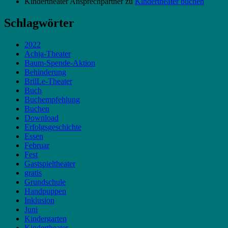
Kindertheater Ansprechpartner
zu
Kindertheater buchen
Schlagwörter
2022
Achja-Theater
Baum-Spende-Aktion
Behinderung
BrilLe-Theater
Buch
Buchempfehlung
Buchen
Download
Erfolgsgeschichte
Essen
Februar
Fest
Gastspieltheater
gratis
Grundschule
Handpuppen
Inklusion
Juni
Kindergarten
Kindertheater