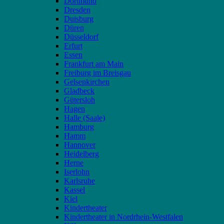
Dortmund
Dresden
Duisburg
Düren
Düsseldorf
Erfurt
Essen
Frankfurt am Main
Freiburg im Breisgau
Gelsenkirchen
Gladbeck
Gütersloh
Hagen
Halle (Saale)
Hamburg
Hamm
Hannover
Heidelberg
Herne
Iserlohn
Karlsruhe
Kassel
Kiel
Kindertheater
Kindertheater in Nordrhein-Westfalen