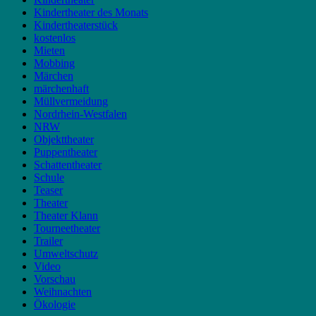
Kindertheater des Monats
Kindertheaterstück
kostenlos
Mieten
Mobbing
Märchen
märchenhaft
Müllvermeidung
Nordrhein-Westfalen
NRW
Objekttheater
Puppentheater
Schattentheater
Schule
Teaser
Theater
Theater Klann
Tourneetheater
Trailer
Umweltschutz
Video
Vorschau
Weihnachten
Ökologie