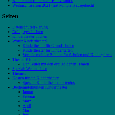
Kindertheater in 2022 – Ein Ausblick
Weihnachtssaison 2021 (fast komplett) ausgebucht
Seiten
Datenschutzerklärung
Erfolgsgeschichten
Kindertheater buchen
Wofür Kindertheater?
Kindertheater für Grundschulen
Kindertheater für Kindergärten
Vorteile mobiler Bühnen für Schulen und Kindergärten
Theater Klann
Der Teufel mit den drei goldenen Haaren
Spezial: Weihnachten
Themen
Kosten für ein Kindertheater
Spezial: Kindertheater kostenlos
Buchempfehlungen Kindertheater
Januar
Februar
März
April
Mai
Juni