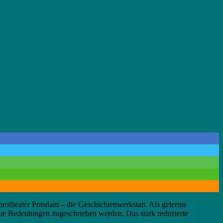
protheater Potsdam – die Geschichtenwerkstatt. Als gelernte
neue Bedeutungen zugeschrieben werden. Das stark reduzierte