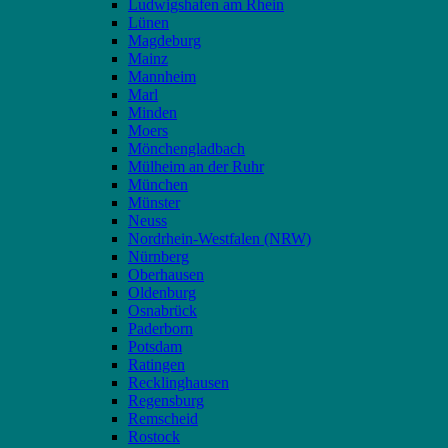
Ludwigshafen am Rhein
Lünen
Magdeburg
Mainz
Mannheim
Marl
Minden
Moers
Mönchengladbach
Mülheim an der Ruhr
München
Münster
Neuss
Nordrhein-Westfalen (NRW)
Nürnberg
Oberhausen
Oldenburg
Osnabrück
Paderborn
Potsdam
Ratingen
Recklinghausen
Regensburg
Remscheid
Rostock