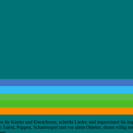
ten für Kinder und Erwachsene, schreibt Lieder, und improvisiert für Im
hen Talent, Puppen, Schattenspiel und vor allem Objekte, denen völlig 
nen.