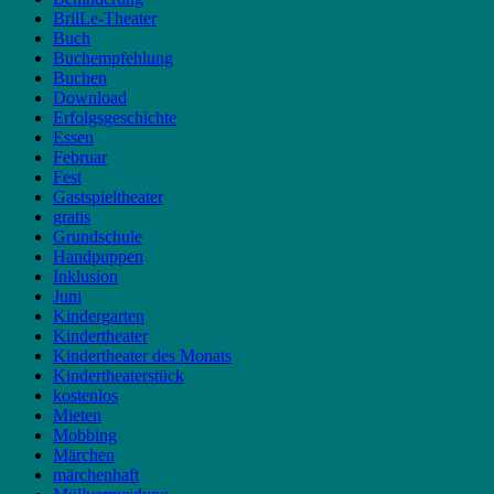
BrilLe-Theater
Buch
Buchempfehlung
Buchen
Download
Erfolgsgeschichte
Essen
Februar
Fest
Gastspieltheater
gratis
Grundschule
Handpuppen
Inklusion
Juni
Kindergarten
Kindertheater
Kindertheater des Monats
Kindertheaterstück
kostenlos
Mieten
Mobbing
Märchen
märchenhaft