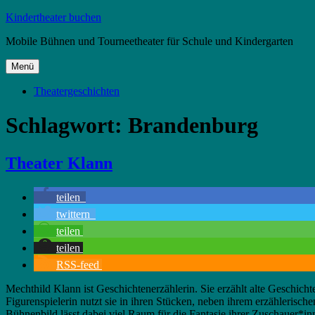
Zum
Kindertheater buchen
Inhalt
Mobile Bühnen und Tourneetheater für Schule und Kindergarten
springen
Menü
Theatergeschichten
Schlagwort:
Brandenburg
Theater Klann
teilen
twittern
teilen
teilen
RSS-feed
Mechthild Klann ist Geschichtenerzählerin. Sie erzählt alte Geschich
Figurenspielerin nutzt sie in ihren Stücken, neben ihrem erzählerisc
Bühnenbild lässt dabei viel Raum für die Fantasie ihrer Zuschauer*in