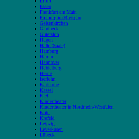
Erfurt
Essen
Frankfurt am Main
Freiburg im Breisgau
Gelsenkirchen
Gladbeck
Gütersloh
Hagen
Halle (Saale)
Hamburg
Hamm
Hannover
Heidelberg
Herne
Iserlohn
Karlsruhe
Kassel
Kiel
Kindertheater
Kindertheater in Nordrhein-Westfalen
Köln
Krefeld
Leipzig
Leverkusen
Lübeck