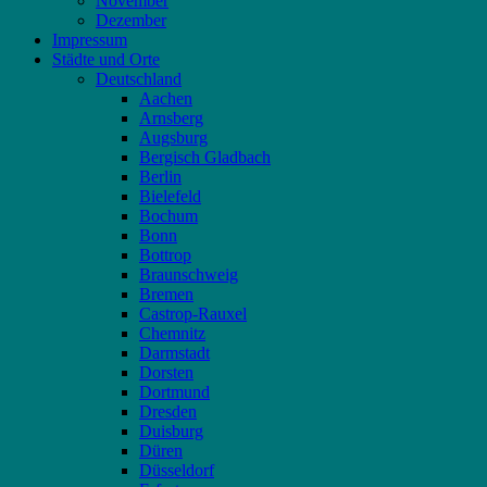
November
Dezember
Impressum
Städte und Orte
Deutschland
Aachen
Arnsberg
Augsburg
Bergisch Gladbach
Berlin
Bielefeld
Bochum
Bonn
Bottrop
Braunschweig
Bremen
Castrop-Rauxel
Chemnitz
Darmstadt
Dorsten
Dortmund
Dresden
Duisburg
Düren
Düsseldorf