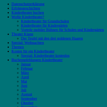
Datenschutzerklärung
Erfolgsgeschichten
Kindertheater buchen
Wofür Kindertheater?
Kindertheater für Grundschulen
Kindertheater für Kindergärten
Vorteile mobiler Bühnen für Schulen und Kindergärten
Theater Klann
Der Teufel mit den drei goldenen Haaren
Spezial: Weihnachten
Themen
Kosten für ein Kindertheater
Spezial: Kindertheater kostenlos
Buchempfehlungen Kindertheater
Januar
Februar
März
April
Mai
Juni
Juli
August
September
Oktober