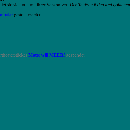
tet sie sich nun mit ihrer Version von
Der Teufel mit den drei goldene
ormular
gestellt werden.
rtheaterstückes
Motte will MEER!
gespendet.