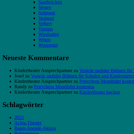
Saarbrücken
Siegen
Solingen
Stuttgart
Velbert
Viersen
Wiesbaden
Witten
Wuppertal
Neueste Kommentare
Kindertheater Ansprechpartner
zu
Vorteile mobiler Bühnen für
Josef
zu
Vorteile mobiler Bühnen für Schulen und Kindergärte
Kindertheater Ansprechpartner
zu
Peterchens Mondfahrt kosten
Randy
zu
Peterchens Mondfahrt kostenlos
Kindertheater Ansprechpartner
zu
Kindertheater buchen
Schlagwörter
2022
Achja-Theater
Baum-Spende-Aktion
Behinderung