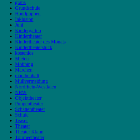
gratis
Grundschule
Handpuppen
Inklusion
Juni
Kindergarten
Kindertheater
Kindertheater des Monats
Kindertheaterstück
kostenlos
Mieten
Mobbing
Märchen
märchenhaft
Müllvermeidung
Nordrhein-Westfalen
NRW
Objekttheater
Puppentheater
Schattentheater
Schule
Teaser
Theater
Theater Klann
Tourneetheater