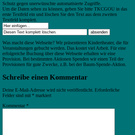
Schutz gegen unerwünschte automatisierte Zugriffe.
Um die Daten sehen zu können, geben Sie bitte TKCGOU in das
erste Textfeld ein und löschen Sie den Text aus dem zweiten
Textfeld komplett.
Was macht diese Webseite? Wir präsentieren Kindertheater, die für
Veranstaltungen gebucht werden. Das kostet viel Arbeit. Für eine
erfolgreiche Buchung über diese Webseite erhalten wir eine
Provision. Bei bestimmten Aktionen Spenden wir einen Teil der
Provisionen für gute Zwecke, z.B. bei der Baum-Spende-Aktion.
Schreibe einen Kommentar
Deine E-Mail-Adresse wird nicht veröffentlicht.
Erforderliche
Felder sind mit
*
markiert
Kommentar
*