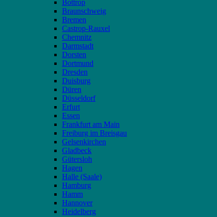
Bottrop
Braunschweig
Bremen
Castrop-Rauxel
Chemnitz
Darmstadt
Dorsten
Dortmund
Dresden
Duisburg
Düren
Düsseldorf
Erfurt
Essen
Frankfurt am Main
Freiburg im Breisgau
Gelsenkirchen
Gladbeck
Gütersloh
Hagen
Halle (Saale)
Hamburg
Hamm
Hannover
Heidelberg