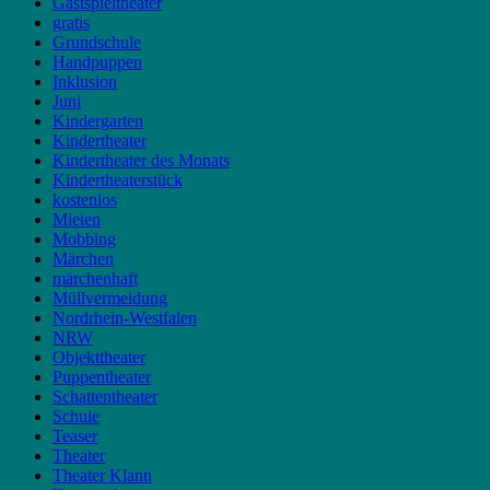
Gastspieltheater
gratis
Grundschule
Handpuppen
Inklusion
Juni
Kindergarten
Kindertheater
Kindertheater des Monats
Kindertheaterstück
kostenlos
Mieten
Mobbing
Märchen
märchenhaft
Müllvermeidung
Nordrhein-Westfalen
NRW
Objekttheater
Puppentheater
Schattentheater
Schule
Teaser
Theater
Theater Klann