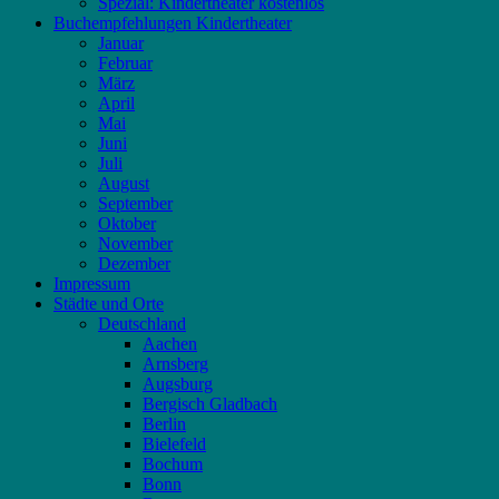
Spezial: Kindertheater kostenlos
Buchempfehlungen Kindertheater
Januar
Februar
März
April
Mai
Juni
Juli
August
September
Oktober
November
Dezember
Impressum
Städte und Orte
Deutschland
Aachen
Arnsberg
Augsburg
Bergisch Gladbach
Berlin
Bielefeld
Bochum
Bonn