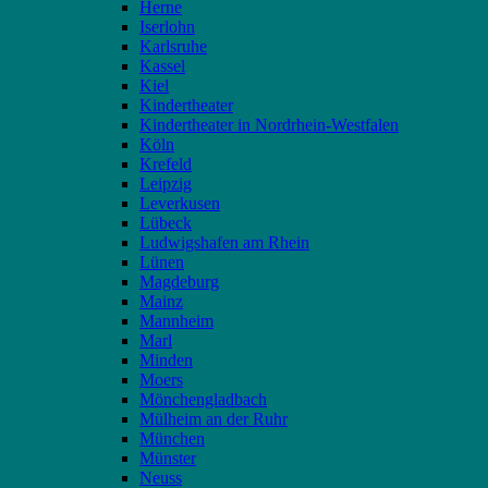
Herne
Iserlohn
Karlsruhe
Kassel
Kiel
Kindertheater
Kindertheater in Nordrhein-Westfalen
Köln
Krefeld
Leipzig
Leverkusen
Lübeck
Ludwigshafen am Rhein
Lünen
Magdeburg
Mainz
Mannheim
Marl
Minden
Moers
Mönchengladbach
Mülheim an der Ruhr
München
Münster
Neuss