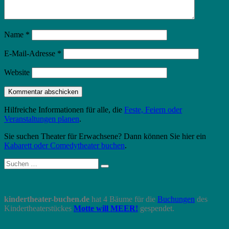
Name
*
E-Mail-Adresse
*
Website
Hilfreiche Informationen für alle, die
Feste, Feiern oder
Veranstaltungen planen
.
Sie suchen Theater für Erwachsene? Dann können Sie hier ein
Kabarett oder Comedytheater buchen
.
Suche
Suchen
nach:
kindertheater-buchen.de
hat 4 Bäume für die
Buchungen
des
Kindertheaterstückes
Motte will MEER!
gespendet.