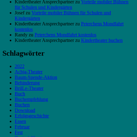
Kindertheater Ansprechpartner
zu
Vorteile mobiler Bühnen
für Schulen und Kindergärten
Josef
zu
Vorteile mobiler Bühnen für Schulen und
Kindergärten
Kindertheater Ansprechpartner
zu
Peterchens Mondfahrt
kostenlos
Randy
zu
Peterchens Mondfahrt kostenlos
Kindertheater Ansprechpartner
zu
Kindertheater buchen
Schlagwörter
2022
Achja-Theater
Baum-Spende-Aktion
Behinderung
BrilLe-Theater
Buch
Buchempfehlung
Buchen
Download
Erfolgsgeschichte
Essen
Februar
Fest