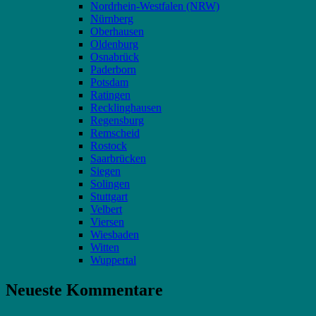
Nordrhein-Westfalen (NRW)
Nürnberg
Oberhausen
Oldenburg
Osnabrück
Paderborn
Potsdam
Ratingen
Recklinghausen
Regensburg
Remscheid
Rostock
Saarbrücken
Siegen
Solingen
Stuttgart
Velbert
Viersen
Wiesbaden
Witten
Wuppertal
Neueste Kommentare