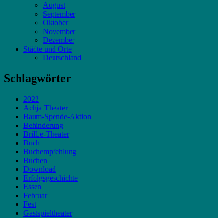
August
September
Oktober
November
Dezember
Städte und Orte
Deutschland
Schlagwörter
2022
Achja-Theater
Baum-Spende-Aktion
Behinderung
BrilLe-Theater
Buch
Buchempfehlung
Buchen
Download
Erfolgsgeschichte
Essen
Februar
Fest
Gastspieltheater