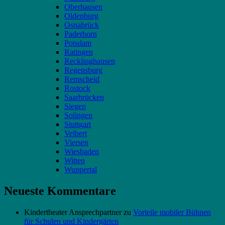
Oberhausen
Oldenburg
Osnabrück
Paderborn
Potsdam
Ratingen
Recklinghausen
Regensburg
Remscheid
Rostock
Saarbrücken
Siegen
Solingen
Stuttgart
Velbert
Viersen
Wiesbaden
Witten
Wuppertal
Neueste Kommentare
Kindertheater Ansprechpartner
zu
Vorteile mobiler Bühnen
für Schulen und Kindergärten