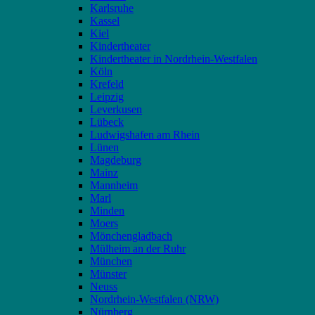
Karlsruhe
Kassel
Kiel
Kindertheater
Kindertheater in Nordrhein-Westfalen
Köln
Krefeld
Leipzig
Leverkusen
Lübeck
Ludwigshafen am Rhein
Lünen
Magdeburg
Mainz
Mannheim
Marl
Minden
Moers
Mönchengladbach
Mülheim an der Ruhr
München
Münster
Neuss
Nordrhein-Westfalen (NRW)
Nürnberg