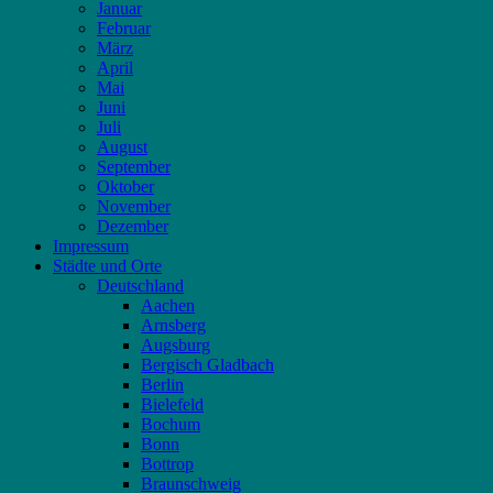
Januar
Februar
März
April
Mai
Juni
Juli
August
September
Oktober
November
Dezember
Impressum
Städte und Orte
Deutschland
Aachen
Arnsberg
Augsburg
Bergisch Gladbach
Berlin
Bielefeld
Bochum
Bonn
Bottrop
Braunschweig