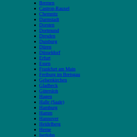
Bremen
Castrop-Rauxel
Chemnitz
Darmstadt
Dorsten
Dortmund
Dresden
Duisburg
Düren
Düsseldorf
Erfurt
Essen
Frankfurt am Main
Freiburg im Breisgau
Gelsenkirchen
Gladbeck
Gütersloh
Hagen
Halle (Saale)
Hamburg
Hamm
Hannover
Heidelberg
Herne
Iserlohn