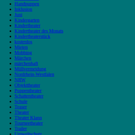
Handpuppen
Inklusion
Juni
Kindergarten
Kindertheater
Kindertheater des Monats
Kindertheaterstück
kostenlos
Mieten
Mobbing
Märchen
märchenhaft
Müllvermeidung
Nordrhein-Westfalen
NRW
Objekttheater
Puppentheater
Schattentheater
Schule
Teaser
Theater
Theater Klann
Tourneetheater
Trailer
Umweltschutz