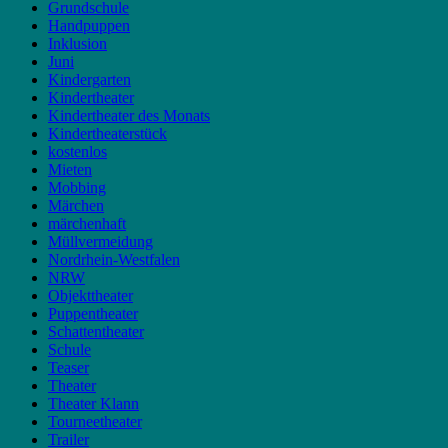
Grundschule
Handpuppen
Inklusion
Juni
Kindergarten
Kindertheater
Kindertheater des Monats
Kindertheaterstück
kostenlos
Mieten
Mobbing
Märchen
märchenhaft
Müllvermeidung
Nordrhein-Westfalen
NRW
Objekttheater
Puppentheater
Schattentheater
Schule
Teaser
Theater
Theater Klann
Tourneetheater
Trailer