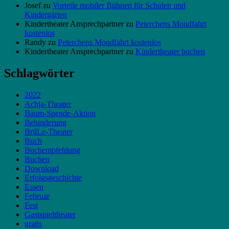
Josef
zu
Vorteile mobiler Bühnen für Schulen und
Kindergärten
Kindertheater Ansprechpartner
zu
Peterchens Mondfahrt
kostenlos
Randy
zu
Peterchens Mondfahrt kostenlos
Kindertheater Ansprechpartner
zu
Kindertheater buchen
Schlagwörter
2022
Achja-Theater
Baum-Spende-Aktion
Behinderung
BrilLe-Theater
Buch
Buchempfehlung
Buchen
Download
Erfolgsgeschichte
Essen
Februar
Fest
Gastspieltheater
gratis