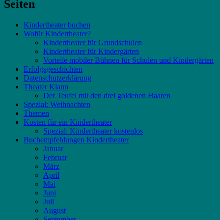
Seiten
Kindertheater buchen
Wofür Kindertheater?
Kindertheater für Grundschulen
Kindertheater für Kindergärten
Vorteile mobiler Bühnen für Schulen und Kindergärten
Erfolgsgeschichten
Datenschutzerklärung
Theater Klann
Der Teufel mit den drei goldenen Haaren
Spezial: Weihnachten
Themen
Kosten für ein Kindertheater
Spezial: Kindertheater kostenlos
Buchempfehlungen Kindertheater
Januar
Februar
März
April
Mai
Juni
Juli
August
September