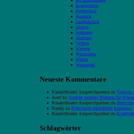
Recklinghausen
Regensburg
Remscheid
Rostock
Saarbrücken
Siegen
Solingen
Stuttgart
Velbert
Viersen
Wiesbaden
Witten
Wuppertal
Neueste Kommentare
Kindertheater Ansprechpartner
zu
Vorteile
Josef
zu
Vorteile mobiler Bühnen für Schu
Kindertheater Ansprechpartner
zu
Peterche
Randy
zu
Peterchens Mondfahrt kostenlos
Kindertheater Ansprechpartner
zu
Kinderth
Schlagwörter