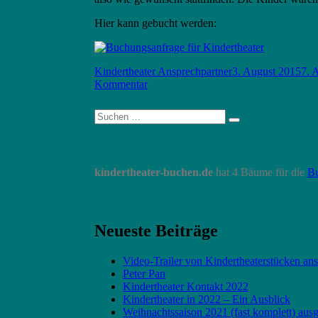
Hier kann gebucht werden:
Autor
Veröffentlicht
Kindertheater Ansprechpartner
3. August 2015
7. 
zu
am
Kommentar
Eine
Fahrt
Suche
nach
Suchen
nach:
Bad
Laasphe
kindertheater-buchen.de
hat 4 Bäume für die
B
Neueste Beiträge
Video-Trailer von Kindertheaterstücken an
Peter Pan
Kindertheater Kontakt 2022
Kindertheater in 2022 – Ein Ausblick
Weihnachtssaison 2021 (fast komplett) aus