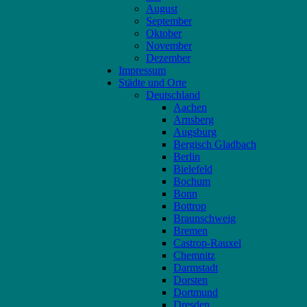
August
September
Oktober
November
Dezember
Impressum
Städte und Orte
Deutschland
Aachen
Arnsberg
Augsburg
Bergisch Gladbach
Berlin
Bielefeld
Bochum
Bonn
Bottrop
Braunschweig
Bremen
Castrop-Rauxel
Chemnitz
Darmstadt
Dorsten
Dortmund
Dresden