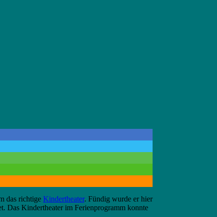
m das richtige
Kindertheater
. Fündig wurde er hier
tet. Das Kindertheater im Ferienprogramm konnte