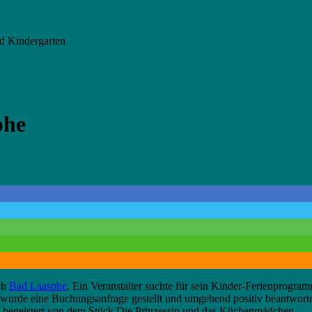
d Kindergarten
phe
ch
Bad Laasphe
. Ein Veranstalter suchte für sein Kinder-Ferienprogram
d wurde eine Buchungsanfrage gestellt und umgehend positiv beantwor
n begeistert von dem Stück Die Prinzessin und das Küchenmädchen.