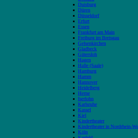
Duisburg
Düren
Düsseldorf
Erfurt
Essen
Frankfurt am Main
Freiburg im Breisgau
Gelsenkirchen
Gladbeck
Gütersloh
Hagen
Halle (Saale)
Hamburg
Hamm
Hannover
Heidelberg
Herne
Iserlohn
Karlsruhe
Kassel
Kiel
Kindertheater
Kindertheater in Nordrhein-We
Köln
Krefeld