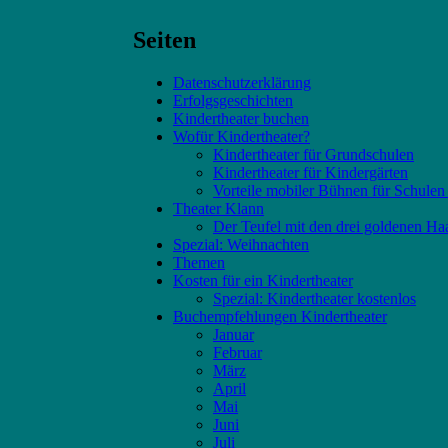
Seiten
Datenschutzerklärung
Erfolgsgeschichten
Kindertheater buchen
Wofür Kindertheater?
Kindertheater für Grundschulen
Kindertheater für Kindergärten
Vorteile mobiler Bühnen für Schulen
Theater Klann
Der Teufel mit den drei goldenen Ha
Spezial: Weihnachten
Themen
Kosten für ein Kindertheater
Spezial: Kindertheater kostenlos
Buchempfehlungen Kindertheater
Januar
Februar
März
April
Mai
Juni
Juli