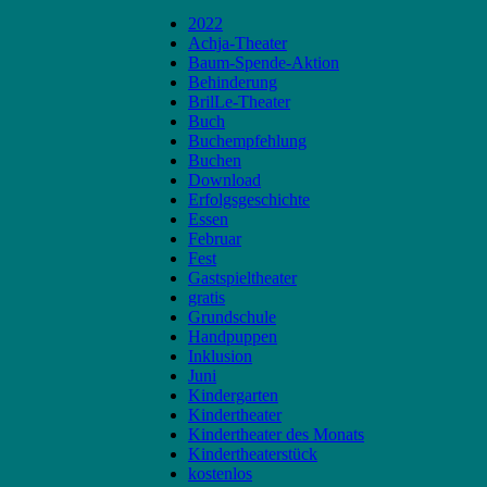
2022
Achja-Theater
Baum-Spende-Aktion
Behinderung
BrilLe-Theater
Buch
Buchempfehlung
Buchen
Download
Erfolgsgeschichte
Essen
Februar
Fest
Gastspieltheater
gratis
Grundschule
Handpuppen
Inklusion
Juni
Kindergarten
Kindertheater
Kindertheater des Monats
Kindertheaterstück
kostenlos