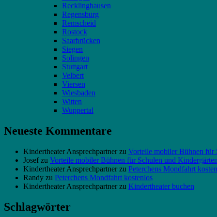
Recklinghausen
Regensburg
Remscheid
Rostock
Saarbrücken
Siegen
Solingen
Stuttgart
Velbert
Viersen
Wiesbaden
Witten
Wuppertal
Neueste Kommentare
Kindertheater Ansprechpartner
zu
Vorteile mobiler Bühnen für
Josef
zu
Vorteile mobiler Bühnen für Schulen und Kindergärte
Kindertheater Ansprechpartner
zu
Peterchens Mondfahrt kosten
Randy
zu
Peterchens Mondfahrt kostenlos
Kindertheater Ansprechpartner
zu
Kindertheater buchen
Schlagwörter