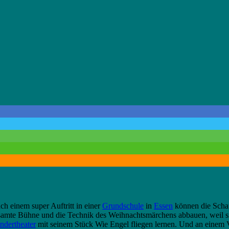
ch einem super Auftritt in einer
Grundschule
in
Essen
können die Schau
amte Bühne und die Technik des Weihnachtsmärchens abbauen, weil sie 
ndertheater
mit seinem Stück Wie Engel fliegen lernen. Und an einem V