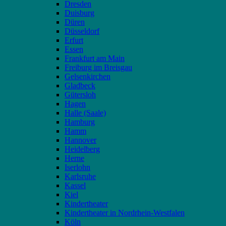
Dresden
Duisburg
Düren
Düsseldorf
Erfurt
Essen
Frankfurt am Main
Freiburg im Breisgau
Gelsenkirchen
Gladbeck
Gütersloh
Hagen
Halle (Saale)
Hamburg
Hamm
Hannover
Heidelberg
Herne
Iserlohn
Karlsruhe
Kassel
Kiel
Kindertheater
Kindertheater in Nordrhein-Westfalen
Köln