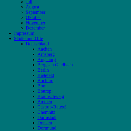
Juli
August
September
Oktober
November
Dezember
Impressum
Städte und Orte
Deutschland
Aachen
Arnsberg
Augsburg
Bergisch Gladbach
Berlin
Bielefeld
Bochum
Bonn
Bottrop
Braunschweig
Bremen
Castrop-Rauxel
Chemnitz
Darmstadt
Dorsten
Dortmund