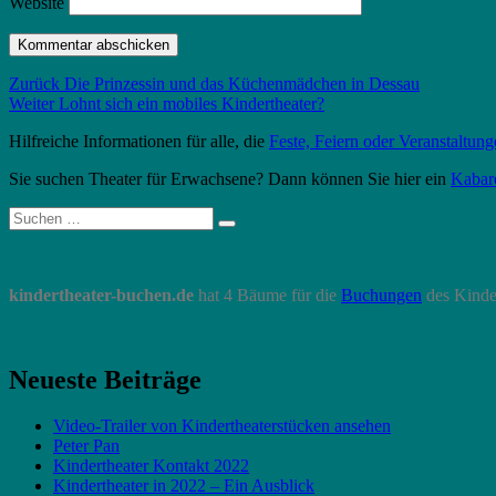
Website
Beitragsnavigation
Vorheriger
Zurück
Die Prinzessin und das Küchenmädchen in Dessau
Nächster
Beitrag:
Weiter
Lohnt sich ein mobiles Kindertheater?
Beitrag:
Hilfreiche Informationen für alle, die
Feste, Feiern oder Veranstaltun
Sie suchen Theater für Erwachsene? Dann können Sie hier ein
Kabar
Suche
Suchen
nach:
kindertheater-buchen.de
hat 4 Bäume für die
Buchungen
des Kinde
Neueste Beiträge
Video-Trailer von Kindertheaterstücken ansehen
Peter Pan
Kindertheater Kontakt 2022
Kindertheater in 2022 – Ein Ausblick