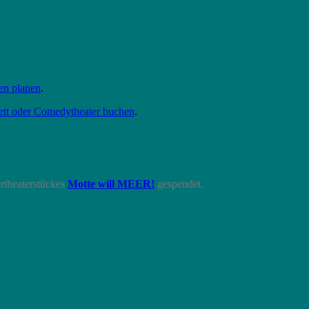
gen planen
.
ett oder Comedytheater buchen
.
rtheaterstückes
Motte will MEER!
gespendet.