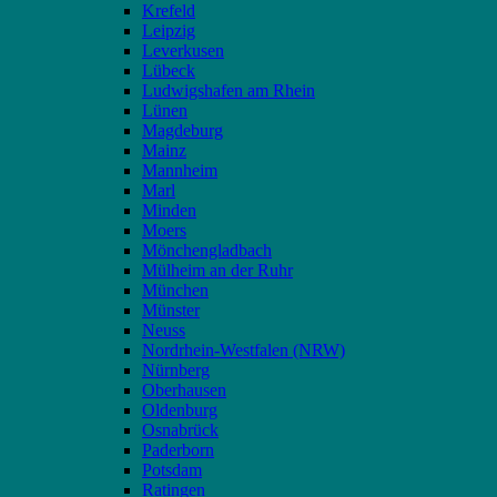
Krefeld
Leipzig
Leverkusen
Lübeck
Ludwigshafen am Rhein
Lünen
Magdeburg
Mainz
Mannheim
Marl
Minden
Moers
Mönchengladbach
Mülheim an der Ruhr
München
Münster
Neuss
Nordrhein-Westfalen (NRW)
Nürnberg
Oberhausen
Oldenburg
Osnabrück
Paderborn
Potsdam
Ratingen