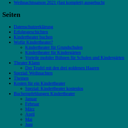
Weihnachtssaison 2021 (fast komplett) ausgebucht
Seiten
Datenschutzerklärung
Erfolgsgeschichten
Kindertheater buchen
Wofür Kindertheater?
Kindertheater für Grundschulen
Kindertheater für Kindergärten
Vorteile mobiler Bühnen für Schulen und Kindergärten
Theater Klann
Der Teufel mit den drei goldenen Haaren
Spezial: Weihnachten
Themen
Kosten für ein Kindertheater
Spezial: Kindertheater kostenlos
Buchempfehlungen Kindertheater
Januar
Februar
März
April
Mai
Juni