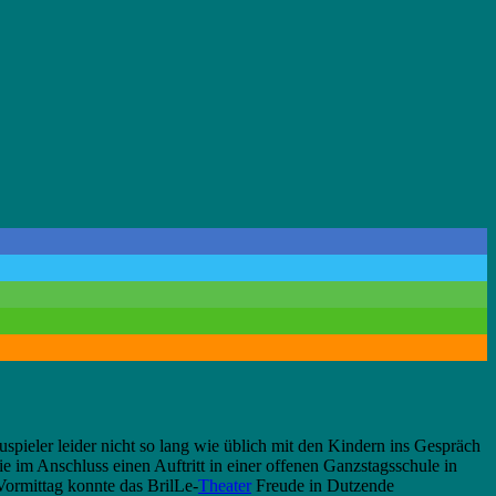
spieler leider nicht so lang wie üblich mit den Kindern ins Gespräch
im Anschluss einen Auftritt in einer offenen Ganzstagsschule in
ormittag konnte das BrilLe-
Theater
Freude in Dutzende